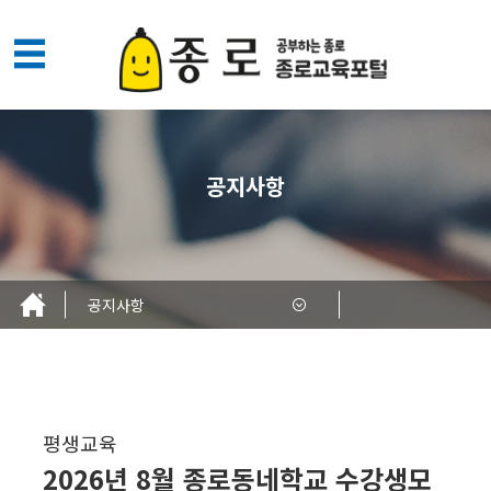
메
뉴
열
기
공지사항
공지사항
평생교육
2026년 8월 종로동네학교 수강생모