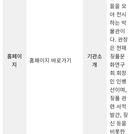
들을 모
아 전시
하는 박
물관이
다. 관장
은 현재
홈페이
기관소
짚풀문
홈페이지 바로가기
지
개
화연구
회 회장
인 인병
선이며,
짚풀 관
련 서적
발간, 짚
신 등을
비롯한