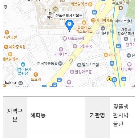
짚풀생
지역구
혜화동
기관명
활사박
분
물관