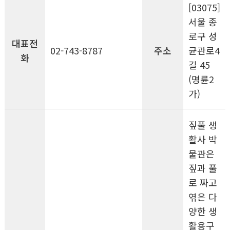
[03075]
서울 종
로구 성
대표전
02-743-8787
주소
균관로4
화
길 45
(명륜2
가)
짚풀 생
활사 박
물관은
짚과 풀
로 짜고
엮은 다
양한 생
활용구