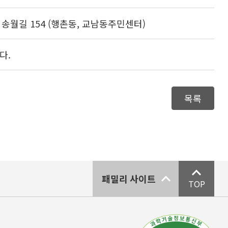
구 송월길 154 (행촌동, 교남동주민센터)
다.
목록
패밀리 사이트
TOP