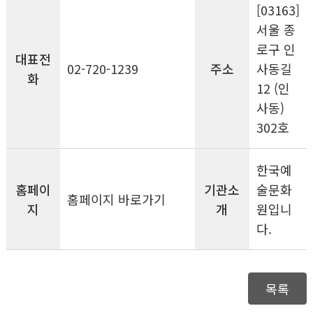
[03163]
서울 종
로구 인
대표전
02-720-1239
주소
사동길
화
12 (인
사동)
302호
한국예
홈페이
기관소
술문화
홈페이지 바로가기
지
개
원입니
다.
목록