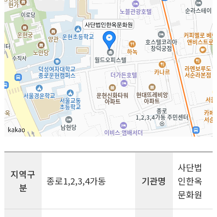
사단법
지역구
종로1,2,3,4가동
기관명
인한옥
분
문화원