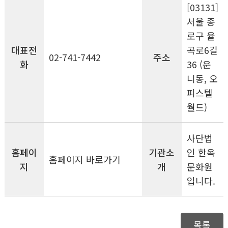
[03131]
서울 종
로구 율
대표전
곡로6길
02-741-7442
주소
화
36 (운
니동, 오
피스텔
월드)
사단법
홈페이
기관소
인 한옥
홈페이지 바로가기
지
개
문화원
입니다.
목록