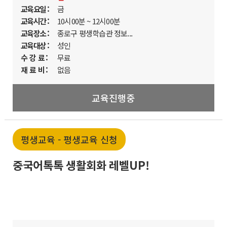
교육요일 :
금
교육시간 :
10시00분 ~ 12시00분
교육장소 :
종로구 평생학습관 정보...
교육대상 :
성인
수 강 료 :
무료
재 료 비 :
없음
교육진행중
평생교육 - 평생교육 신청
중국어톡톡 생활회화 레벨UP!